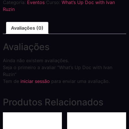
Categoria:
Eventos
Curso:
What’s Up Doc with Ivan
Ruzin
Avaliações (0)
Avaliações
Ainda não existem avaliações.
Seja o primeiro a avaliar “What’s Up Doc with Ivan
Ruzin”
Tem de
iniciar sessão
para enviar uma avaliação.
Produtos Relacionados