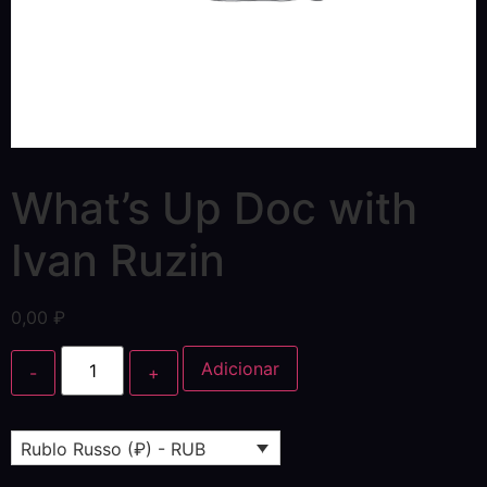
What’s Up Doc with
Ivan Ruzin
0,00
₽
Adicionar
Rublo Russo (₽) - RUB