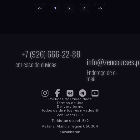
<-
1
2
3
->
+7 (926) 666-22-88
info@zencourses.p
em caso de dúvidas
Endereço de e-
mail
Políticas de Privacidade
Termos de Uso
Delivery terms
Todos os direitos reservados ©
Zen Gears LLC
Turkistan street, 8/2
Astana, Akmola region 050004
Kazakhstan