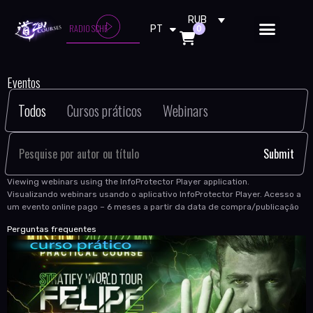
RU
RUB
CARPENTER BRUT - ANARCHY ROAD
RADIO SCHE
0
PT
EN
Eventos
Todos
Cursos práticos
Webinars
Viewing webinars using the InfoProtector Player application.
Visualizando webinars usando o aplicativo InfoProtector Player. Acesso a
um evento online pago – 6 meses a partir da data de compra/publicação
Perguntas frequentes