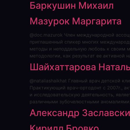
Баркушин Михаил
Мазурок Маргарита
@doc.mazurok Член международной ассоци
приглашенный спикер многих международн
методы и неподдельную любовь к своим м
методологии, как результат ее активной 
Шайхаттарова Натал
@nataliashaikhat Главный врач детской кл
Практикующий врач-ортодонт с 2007г., а
и исследовательскую деятельность, являе
различными зубочелюстными аномалиями, 
Александр Заславск
Кирилл Бровко