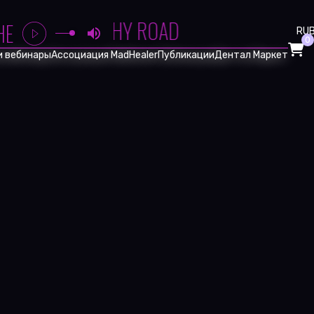
RUT - ANARCHY ROAD
HE
RU
0
и вебинары
Ассоциация MadHealer
Публикации
Дентал Маркет