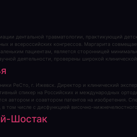
ации дентальной травматологии, практикующий детск
ых и всероссийских конгрессов. Маргарита совмещае
аленьким пациентам, является сторонницей минимальн
научной деятельности, проверены широкой клинической
ья
иники РеСто, г. Ижевск. Директор и клинический эксп
ктивный спикер на Российских и международных ортод
тся автором и соавтором патентов на изобретения. Сп
в том числе с дисфункцией височно-нижнечелюстного
ий-Шостак