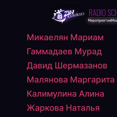
CARPENTER B
RADIO SC
Мероприятия
Мо
Микаелян Мариам
Гаммадаев Мурад
Давид Шермазанов
Малянова Маргарита
Калимулина Алина
Жаркова Наталья