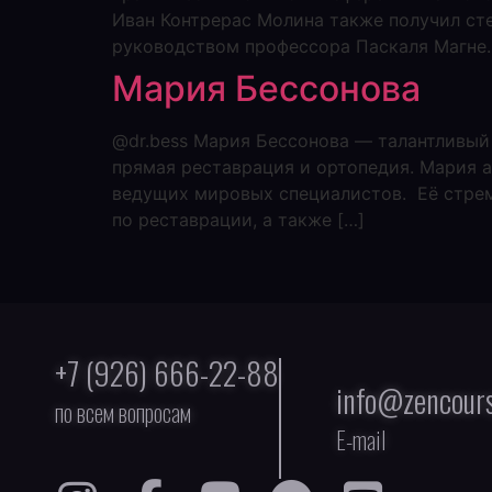
Иван Контрерас Молина также получил ст
руководством профессора Паскаля Магне.
Мария Бессонова
@dr.bess Мария Бессонова — талантливый в
прямая реставрация и ортопедия. Мария 
ведущих мировых специалистов. Её стрем
по реставрации, а также […]
+7 (926) 666-22-88
info@zencours
по всем вопросам
E-mail