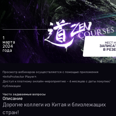
1
марта
МЕСТ Н
2024
ЗАПИСА
В РЕЗ
года
Просмотр вебинаров осуществляется с помощью приложения
«InfoProtector Player».
Доступ к платному онлайн-мероприятию – 6 месяцев с даты покупки/
публикации
Часто задаваемые вопросы
Описание
Дорогие коллеги из Китая и близлежащих
стран!