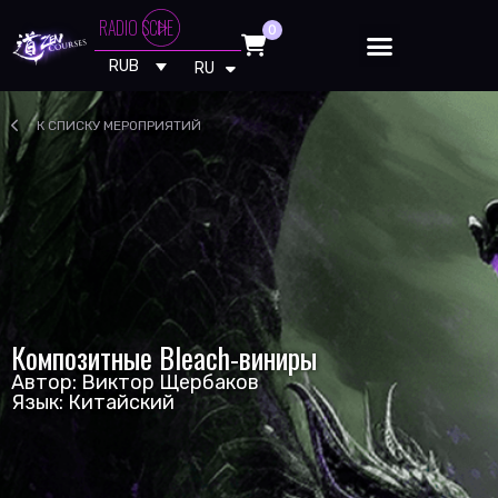
CARPENTER BRUT - ANARCHY ROAD
RADIO SCHE
0
EN
RUB
RU
PT
К СПИСКУ МЕРОПРИЯТИЙ
Композитные Bleach-виниры
Автор: Виктор Щербаков
Язык: Китайский